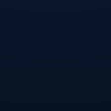
此外 世界杯外围平台的 数据深度与内容服务 也是影响体验的
核心变量 传统平台往往只给出基础赔率和简单赛况信息 而更成
熟的平台会提供更丰富的资讯生态 例如即时报表 历史交锋数据
球队战术特点 伤停信息以及关键球员状态 有的平台甚至会引入
多维度的数据模型 为用户呈现某场比赛的趋势图和概率分布 对
于习惯依赖数据做判断的用户来说 这种内容深度不仅提升了参
与感 也在无形中构成一种决策辅助 让所谓的 世界杯外围平台
体验 从纯粹的即时互动 上升为一种数据驱动的分析过程