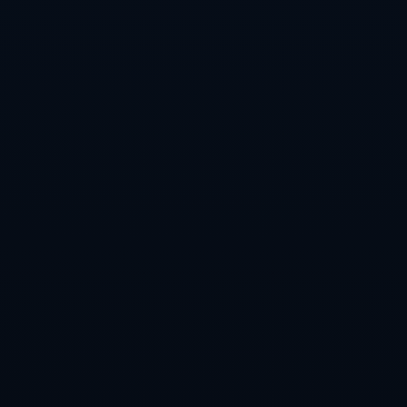
综合来看 世界杯外围平台体验与全面评测 实际上是从用户视角
对整个平台生态的一次系统审视 它不仅关注场景化的即时感受
更强调稳定 安全 数据深度 服务支持与责任意识之间的整体平
衡 真正优质的平台 不一定是玩法最多 或优惠最明显的那一个
而是能够在高压赛事周期中 仍然保持体验连贯 信息透明 风险
可控 并且尊重用户选择的平台 在这样的框架下 每一位用户都