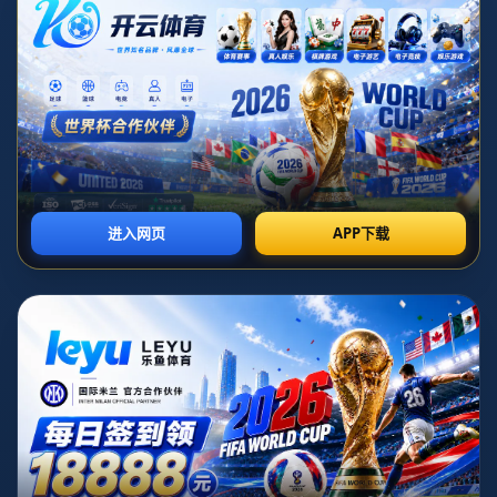
要想真正理解世界杯外围平台的价值 需要先明确一个核心视角
即它本质上是一种以世界杯为场景的综合交互系统 用户在其中
完成的是 信息获取 决策判断 与风险控制 的全过程 这意味着
平台不仅要提供赔率 数据信息和玩法入口 还要在后台构建起一
整套风控机制和服务体系 让用户在高强度的赛事周期中仍然能
够获得相对稳定和透明的体验 从这个角度出发 所谓全面评测
不再局限于表面的功能罗列 而是对平台整体生态的一次深度解
构