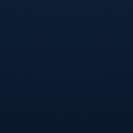
位深度球迷在小组赛阶段选择了一个界面相对简洁的世界杯外
围平台 初期感受是操作流畅 赛事列表清晰 但到了淘汰赛阶段
该平台在高并发访问下出现明显延迟 甚至在关键进球时刻 数据
刷新滞后 造成用户决策信息不完整 反观另一家在前期看似略显
复杂的平台 在高峰时段却保持了稳定的访问速度 与即时的赛事
数据同步 这一对比案例说明 稳定性与扩展能力 是在高强度赛
事周期中检验平台的真正标准 而非仅看初次使用时的表面顺滑