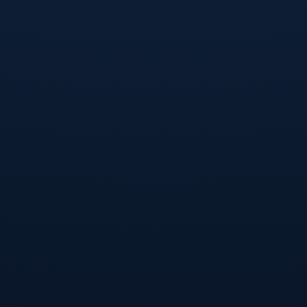
不过历史记录并不能完全决定比赛结果，足球是一项具有不确
定性的运动。摩洛哥队若愿意充分发掘自身潜能，或许能够创
造出历史的奇迹。在这场重要的交锋中，历史虽在但未来可
期，任何结果都存在可能性。
总结：