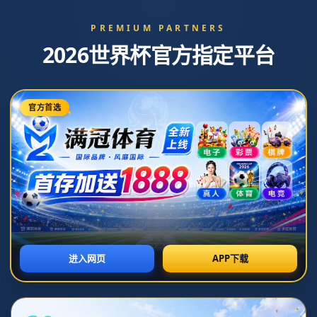
Toggl
naviga
您所在的位置：
主页
>
新闻中心
法国在世界杯赛场再次扬帆起航能否战
胜摩洛哥冲击冠军宝座
发布时间：2026-07-12T01:30:36+08:00
在2023年世界杯的舞台上，法国队再次扬帆起航，谙熟的面孔
与年轻的力量相结合，使得这支豪华阵容在赛场上备受关注。
面对摩洛哥队，法国队不仅仅要为争夺冠军而战，更是为了续
写辉煌的历史。本篇文章将从四个方面深入探讨法国队能否战
胜摩洛哥，冲击冠军宝座。这四个方面包括：球队实力对比、
战术打法分析、心理因素影响和历史交锋记录。通过对这几个
方面的全面分析，我们将试图揭示在这场关键战役中的胜负悬
念。
1、球队实力对比