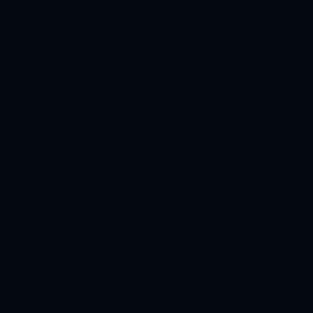
产品分类一
必威体育官网
地址:贵州省黔南布依族苗族自治州贵定县猴场堡乡
电话:022-9304415