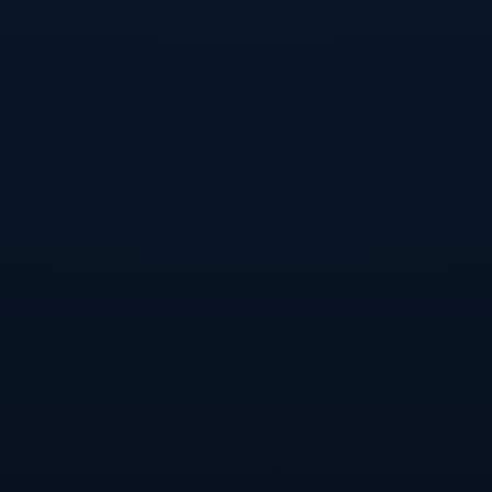
表现。在对阵某劲旅时，铜梁龙通过大胆启用年轻前锋，在最
后10分钟连入两球，从而从对手手中抢下一分。这样的精彩逆
袭战不仅提升了球队士气，更帮助他们一点点摆脱降级阴影。
**数据上也足以看出铜梁龙的保级之路充满魄力**：赛季后半程
10场比赛中，他们拿下了6胜3平仅1负的佳绩，成为中乙“后程
发力王”。这种韧性不仅为铜梁龙赢得了保级的席位，也为中乙
联赛注入了一股令人振奋的动力。
---
### **智行FC：低调务实的升甲之路**
相比铜梁龙的保级激战，**智行FC以稳扎稳打的表现成功升甲
**，则是一条不太起眼但同样极具借鉴意义的晋级之路。作为
一支新兴足球俱乐部，智行FC没有过多依赖明星球员，而是重
视团队协作与梯队建设。从赛季初的球队组建到后期稳定输
出，他们的表现如同他们的名字一般——以“智”为先，以“行”而
进。
在具体战术上，智行FC展现了**极高的战术执行力与纪律性
**。球队的中场核心杨某作为“发动机”，赛季贡献了9次助攻与6