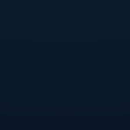
其中，一个重点案例就是球队主教练在关键比赛中的果断换人