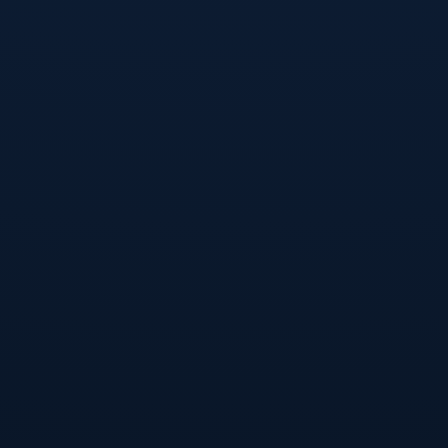
比赛中，梅西通过巧妙跑位和精准传球，与队友形成默契配
合，成功撕开了对方的防线。这种有机配合的战术，使球队能
够在进攻端创造出更多的机会，也让梅西的进攻威胁得以充分
体现。
值得注意的是，梅西的进球展现出了他独特的机会捕捉能力和
冷静的 finishing 技巧，尤其在关键时刻，他能够保持镇定并在
压力下做出最佳决策，正是这种特质，让球队在紧张的比赛中
依然能把握住机会。