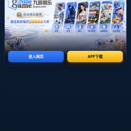
1、球队历史表现
欧冠赛场中，历史表现是评估球队实力的重要指标。传统强队
如皇家马德里、巴塞罗那和拜仁慕尼黑等不仅在国内联赛中表
现优异，而且在欧冠的历史战绩上也相当辉煌。这些球队的冠
军数量和决赛经验使其成为任何对手都不敢小觑的存在。历史
的积累使得这些球队在关键时刻更加沉稳，战术执行及心理素
质表现出色。
然而，像曼城、巴黎圣-Germain等球队虽然在较短的历史中崛
起，但由于其背后的资金支持和优秀的球员配置，它们也表现
出了极强的竞争力。曼城在瓜迪奥拉的调教下，逐渐形成了自
己的战术哲学，尤其是在近年来的欧冠战役中表现抢眼。其它