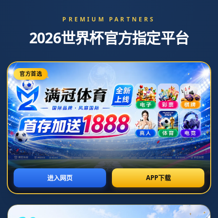
Toggl
naviga
您所在的位置：
主页
>
新闻中心
欧冠32强球队实力分析及近期比赛表现
综合评估
发布时间：2026-07-12T01:30:36+08:00
在2023-2024赛季的欧冠联赛中，32支球队的实力各不相同，
展现出多样化的战术风格和球员素质。本文将对这些球队进行
综合评估，分析其整体实力及近期比赛表现。我们将从球队历
史表现、阵容深度与伤病情况、教练战术风格以及近期状态和
竞争力四个方面展开分析。通过这些方面的探讨，我们希望能
够呈现出一个更加全面的视角，为球迷和分析师提供参考与解
读，帮助大家更好地理解这个赛季的欧冠格局。