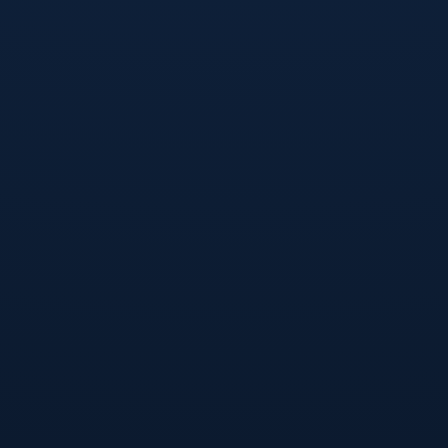
所在球队产生过重大影响。然而，成功的球队往往通过调整战
术和激发团队潜力，化危为机，实现逆势而上。例如，2020-
2021赛季的利物浦，在主力后卫范迪克受伤后，通过加强中场
的拦截力，成功稳住局面并保持争冠的希望。这些案例为米兰
应对当前困境提供了有益的借鉴。