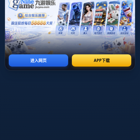
这并非AC米兰第一次面临关键球员受伤的困境。在此前数个赛
季中，内马尔、克洛泽等球星在关键时刻的缺阵，同样对各自