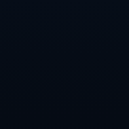
人的努力。在这八年中，团队内部一直保持着高度的凝聚力和不屈的斗志
得球队在一次次挑战中愈挫愈勇，逐渐打破一切质疑声，将梦想照进现实。