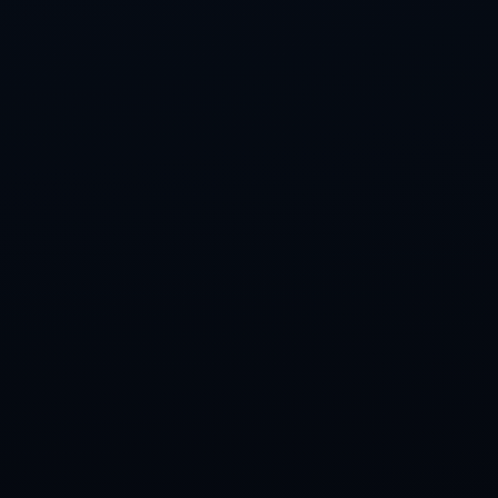
续
在
的
特點.