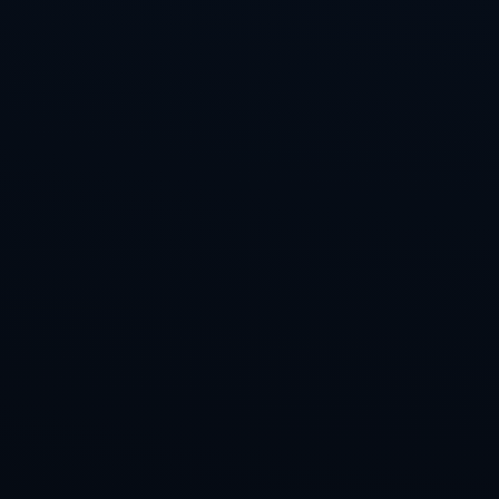
当然，成就如此辉煌的成功不仅仅是依靠一两个
正是这种**团结**和**不放弃的精神**，使
**未来展望：从成功到更大成功**