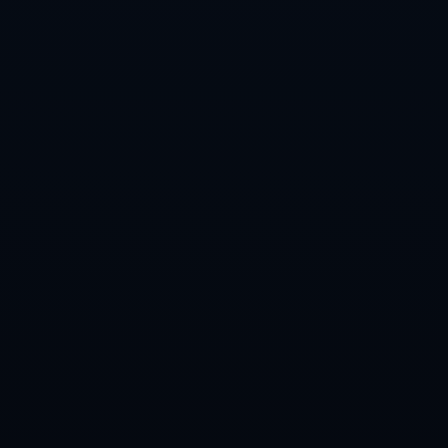
产品分类
产品分类一
产品分类一