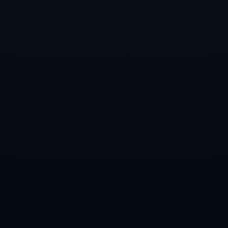
功的關鍵之一。mark
上一篇：
21-22賽季英超聯賽第20輪比賽集錦.
下一篇：
內馬爾26次受傷記錄 今次膝蓋傷勢可能導致錯過美洲
杯.
随便看看
全面解析如何投注世界杯彩票的技巧与策略
女足亚洲杯 - 迎战菲律宾 西格：期待女足再让国人骄傲
本泽马回归法国足协盛情邀请观战世界杯决赛引发热议
拜仁6將合同：穆勒續約了，阿芳卻想離開.
20-21賽季英超聯賽第11輪比賽集錦.
中超第7輪山東泰山2-0河南嵩山龍門 鐘晉寶染紅克雷桑傳射
金敬道破門.