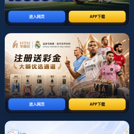
在对2023世界杯球队实力进行综合衡量时，可以明显感受到世
界足坛正在经历一轮新旧交替的周期。传统强队依然坐镇上
游，但其优势已经从绝对压倒性转为
相对领先
。以欧洲和南美
豪门为例，它们普遍拥有更完整的青年梯队体系和更成熟的联
赛环境，核心球员大多效力于五大联赛顶级俱乐部，这让球队
在整体技战术执行上更加稳定。一些曾经在大赛中表现略显保
守的传统球队，已经开始在
控球与高压逼抢
之间寻找更激进的
平衡，以应对节奏不断加快的世界足球趋势。
与此来自亚洲与非洲的部分新贵球队借助战术革新和旅欧球员
数量的增加，正在快速缩小与一流强队之间的差距。这些球队
通常以高对抗、高速度为特点，通过紧凑防守与快速反击在对
阵强队时屡屡制造冷门。实力排名的变化中可以看到，某些曾
被视作“陪跑”的队伍，如今在防守体系完整性与临场执行力上
已经达到
准一流水平
，逼迫传统豪门不得不在准备阶段进行针
对性布置。