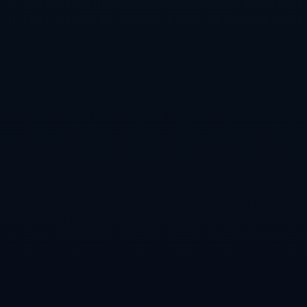
从战术趋势来看，2023年世界杯相关比赛中最明显的变化之
一，是
高强度压迫与快速纵深进攻
进一步普及。一些过去以控
球见长的球队开始减少无效传导，更强调纵向推进和肋部渗
透；而传统防守反击型球队则不再满足于被动收缩，而是在合
适的时机主动前顶，争取在对手后场制造失误。这种战术思路
的演进，使得实力排名更多向那些具备多套战术预案、能够根
据对手灵活切换节奏的球队倾斜。
定位球的战术设计也在影响排名变化。角球与前场任意球的细
致演练，让不少球队在强强对话中靠边线战术取得突破。一支