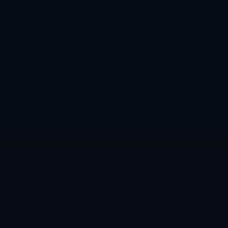
次站上世界杯舞台或近年才进入主流视野的球队，虽然在技战
术层面进步明显，但在处理复杂局面时仍显稚嫩，这也解释了
为何他们在排名中多处于中上游而非顶端。
前瞻视角 从2023实力排名看未来世界杯走向
综合上述多个维度的分析，围绕
2023世界杯球队实力排名最新
解析
所呈现的图景，是一个
强队优势减弱 黑马频出 实力愈发接
近
的世界足坛。传统豪门凭借稳定的体系和丰富的大赛经验，
仍在榜单上占据主导位置；第二集团则在持续补强阵容和升级
战术，试图打破固有格局；而一批新锐力量则通过高效执行和
无惧强敌的心态不断冲击上游。这一结构既提升了比赛的不确
定性，也让世界杯的观赏性与话题度持续走高。对关注全球足
球格局变化的球迷和从业者而言，解读这份实力排名，不只是
看谁更接近冠军，更是在洞察未来几年世界足球的发展方向与
竞争逻辑。
上一篇：
哪里能下注世界杯？全面指南揭秘！