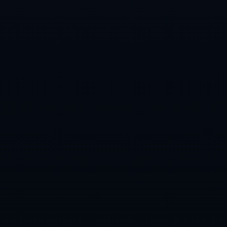
产品分类一
必威体育官网
地址:贵州省黔南布依族苗族自治州贵定县猴场堡乡