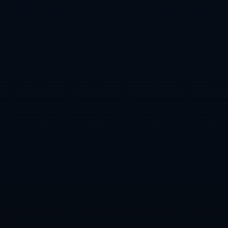
上一篇：
芒特女朋友是誰.
下一篇：
2022年中超重磅罰單 大連人小將楊博宇被罰禁賽一
年.
随便看看
中国足球系列报道之三：裁判队伍建设稳中求进
足協罰單！黃超比賽停止後將球踢向對手 停賽4場.
中國男足將於4月24日解除隔離 李霄鵬將赴京匯報.
西媒透露：雖維尼修斯受傷，但安帥無意改變皇馬戰術！.
中国足协召开青训总监会议
如何选择最佳世界杯体育平台：推荐与评价指南
产品分类
产品分类一