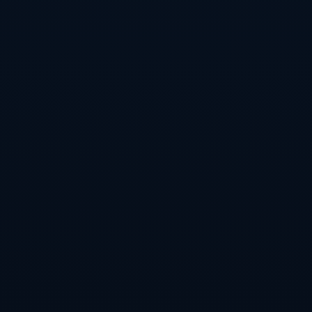
1. **防守屏障**：赖斯以出色的拦截能力和位置感闻名，无论面
对强队还是弱旅，他都能有效切断对方进攻线路，为防线提供
重要保护。
2. **持球推进**：赖斯不仅防守稳健，还具备大范围持球推进的
能力。在比赛中，他能通过转守为攻的一脚直塞或是持球推进
撕破对方防线，增强球队的进攻节奏。
3. **中场多面手**：赖斯可胜任多个位置，无论是作为防守型中
场、B2B中场，甚至在特殊情况下客串中卫，他都能表现得极
其出色，这为阿尔特塔的战术安排提供了更多选择。
一个完整的案例可以说明赖斯的能力：在上赛季欧协联半决赛
中，赖斯的一次中场抢断随后迅速发起反击，并完成助攻，直
接帮助球队晋级。这种化解危机并迅速转化为进攻的能力，正
是阿森纳上赛季夺冠希望破灭后最为渴求的。