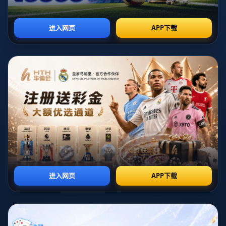
一步步成长、走向辉煌的标志。赖斯选择保留这个号码，也展
现了他对过往经历的感恩和对足球梦想的初心。
在阿森纳的历史中，41号球衣并不常见。如今，随着赖斯加
盟，41号有可能成为酋长球场崭新的标签。不少球迷预测，这
个号码可能会因为赖斯的优异表现，而逐步成为团队的“幸运号
码”。
## **赖斯如何改变阿森纳？**
阿森纳近年来在进攻端表现抢眼，但中场的稳定性始终是一个
问题。无论是托马斯的伤病困扰，还是扎卡的转会离队，阿森
纳中场都有明显的短板。而赖斯的加盟，将直接弥补这一问
题。
具体来说，赖斯可以在**三个核心方面为球队提升整体实力**：