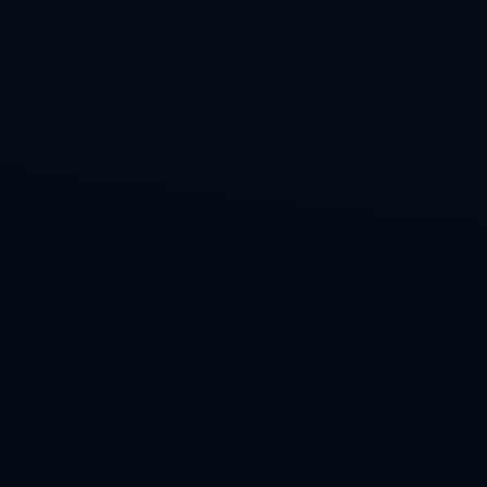
息往往隐藏在赛前新闻发布会、队内采访和训练
利用赔率与市场信息但保持独立判断
很多人在世界杯比赛预测时会参考外界开出的赔率
队实力、伤停情况、资金分布等多方面因素，但
的做法是：将自己的分析结果与市场赔率进行对
势，然而市场却普遍看低这支球队，这时要重新审
力”的对决。使用赔率时要避免盲目追热门和盲目
通过案例理解综合分析的思路
以某届世界杯淘汰赛一场强队对阵黑马的比赛为
结论。数据层面，豪门小组赛场均控球接近65，
层面，豪门习惯压上进攻，边后卫大幅前插，黑
温湿热的下午进行，对体能消耗巨大。赔率方面，
球，但下半场体能和防线身后将成为隐患”，因此
成反击威胁。结果比赛正如预期，豪门久攻不下
环境综合交叉分析，预测才有可能接近真实走势
实用技巧 与世界杯比赛预测相关的操作建议