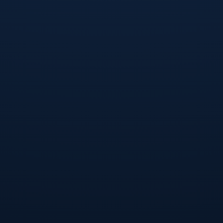
，许多人一到比赛日就开始讨论谁能晋级、谁会爆冷、比分几比几。表面
方法和思路。如果能掌握一些科学的分析框架，再结合对球队的长期跟踪，
从数据维度、战术维度、心理与赛程等多个角度，系统梳理世界杯比赛预
为“有依据的理性分析”。
信息做出概率判断。即便是世界顶级机构也只是提升命中率，而不是做到百
感（例如盲目看好自己支持的球队）、只看名气不看状态、被一两场大胜
“看长期实力和近期状态的结合，而不是只看结果表面”，始终意识到：预
不是追求绝对正确。
依然是预测的底层工具。比较常用的指标包括：场均进球与失球、控球率
力等。通过这些数据，可以初步判断一支球队是偏进攻还是偏防守，是依
门很多但进球不多，说明其进攻质量和终结能力存疑，对阵防守扎实的球
赛的数据容易被“灌水”，例如遇到弱旅时刷出高进球和高控球，所以在分
的数据分开看，或者参考球队在洲际预选赛、大赛热身赛中的表现，避免