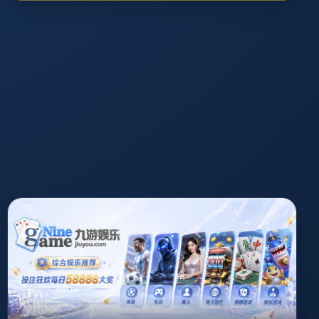
必威体育官网
地址:贵州省黔南布依族苗族自治州
贵定县猴场堡乡
电话:022-9304415
邮箱：admin@world-
biweisports.com