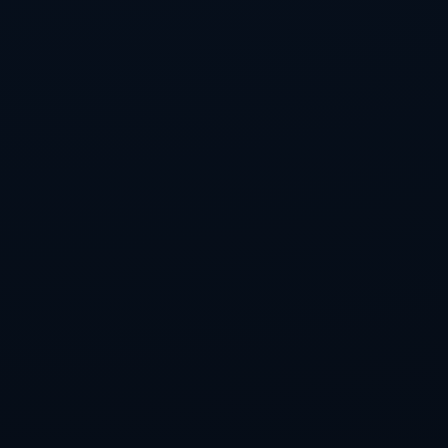
调
空
打
边
应
下
，
信