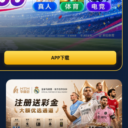
術部署**，徹底壓制了對手梅州客家。主教練豪爾赫·薩帕特羅靈活的排兵
進攻端呈現“多點開花”的格局，全場攻入7球，其中包括蔡慧康、武磊這
進球並有助攻進帳，繼續展示自己作為**中超頂級球星**的身價。同時，
送出關鍵傳球，成為海港中場的絕對核心。這樣的“明星+團隊”組合讓上
但在整體實力上，面對上海海港的高壓戰術，始終無力回天。
及傳球成功率上都完全壓制對手。根據賽後統計，海港全場控球率達到
正，效率極高。相比之下，梅州客家全場射門僅有9次，命中率明顯不足。
高的默契。在進攻端的快速傳遞中，梅州客家的防線多次被打穿。尤其是
手士氣。
分。首先，這場7比2的壓倒性比賽進一步鞏固了其在積分榜上的領先位