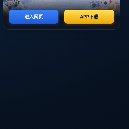
的
士
顯
力
較
球