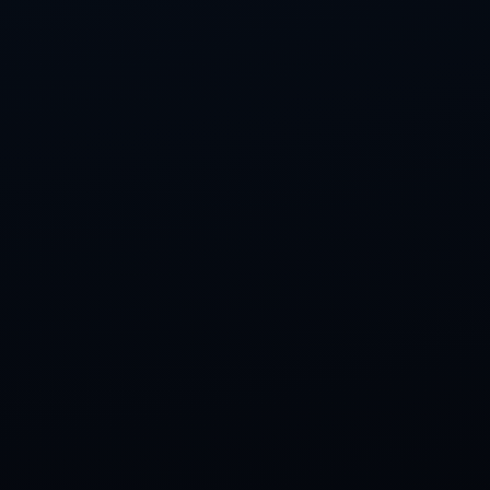
賽程表.
进球
by
必威体
扫描进入手机站