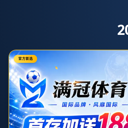
必威体育官网
热门关键词：
您所在的位置：
主页
>
新闻中心
張揚勝利 上海
发布时间：
**張揚勝利：上海海港第22輪大勝梅州客家7比2
在2023賽季中超聯賽第22輪中，上海海港隊以氣
本賽季最具話題性的一戰。這不僅是上海海港一