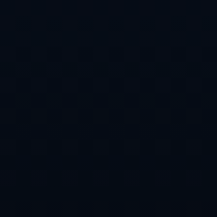
俱乐部的球迷文化同样值得关注，"加拉塔"的球迷以热心肠和
极高的支持热情著称，形成了独特的球队文化。他们不仅在比
赛中给予球队巨大的支持，还通过组织多种社区活动，增强了
社会的凝聚力。
同时，加拉塔沙雷积极参与社会公益事业，包括支持教育、卫
生及环保等项目，成为了一个具有社会责任心的企业公民。通
过这些活动，俱乐部不仅增强了自身的形象，也为社会的发展
贡献了力量。
总结：
加拉塔沙雷足球俱乐部在其百年历史中不仅取得了显著的竞技
成就，也为土耳其足球文化的建设和社会的进步做出了巨大贡
献。作为历史悠久的体育组织，加拉塔沙雷以其卓越的表现和
人文关怀在国内外赢得了广泛的支持和赞誉。
展望未来，加拉塔沙雷将继续发扬光大优秀的足球传统，努力