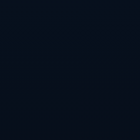
此外，加拉塔沙雷在2000年获得了欧洲超级杯的冠军，成为了
实力的象征。这一系列的国际成就不仅加深了欧洲各大俱乐部
对土耳其足球的认知，也向全世界展示了加拉塔沙雷的竞争
力。
值得注意的是，加拉塔沙雷的国际赛事表现也促进了土耳其国
家队的提升，许多优秀球员在加拉塔沙雷的磨砺下走上国际舞
台，进一步推动了土耳其足球整体水平的提高。
4、足球文化与社会贡献
加拉塔沙雷不仅在竞技上取得了杰出的成就，更在足球文化的
推广和社会责任方面做出了重要贡献。俱乐部积极参与社区活
动和青少年足球培训，致力于培养下一代足球人才，推动足球
运动在土耳其的普及。