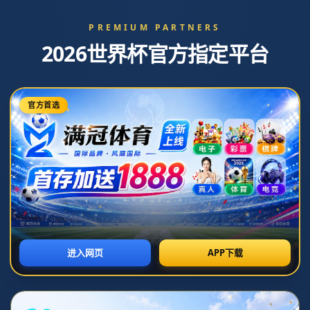
Toggl
naviga
您所在的位置：
主页
>
新闻中心
加拉塔沙雷足球俱乐部光辉历程与辉煌
成就回顾
发布时间：2026-07-12T01:30:36+08:00
加拉塔沙雷足球俱乐部，成立于1905年，是土耳其最具历史和
影响力的体育俱乐部之一。作为土耳其超级联赛的常胜球队，
加拉塔沙雷以其卓越的竞技成绩和丰富的足球文化而闻名于
世。本文将从四个方面回顾加拉塔沙雷的光辉历程与辉煌成
就，包括俱乐部历史、国内成就、国际荣誉以及对足球文化的
贡献。通过这些方面的详细探讨，可以更清楚地了解加拉塔沙
雷不仅在体育竞技上取得的成功，更在塑造土耳其足球历史与
文化中不可忽视的地位。
1、俱乐部历史沿革