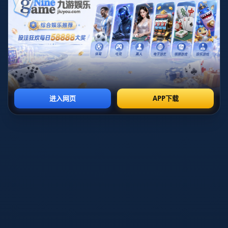
**独特的团队文化**
尤文图斯不仅以战绩为人所知，其团队文化同样令人瞩目。俱
乐部崇尚一种“努力至上”的文化，强调纪律、团队合作以及对
比赛的投入。这种内在的价值体系推动尤文图斯在面对挑战时