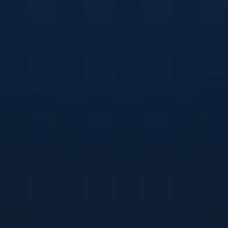
能展现出绝佳的凝聚力和团队精神。许多世界级的球星，例如
亚历山德罗·德尔·皮耶罗和克里斯蒂亚诺·罗纳尔多，都是在这
种文化氛围中成长并为俱乐部带来更多荣誉。