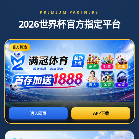
Toggl
naviga
您所在的位置：
主页
>
新闻中心
尤文圖斯足球俱樂部.
发布时间：2026-07-12T01:30:36+08:00
尤文图斯足球俱乐部（Juventus F.C.）是意大利足球史上最成
功、最具影响力的俱乐部之一。无论是在国内还是国际赛场，
尤文图斯都以其杰出的表现和荣誉累累的历史著称。本文将探
讨尤文图斯的辉煌历史、独特的团队文化以及其在全球足球界
的地位。
**惊人的历史与成就**
尤文图斯足球俱乐部成立于1897年，拥有数百场胜利和无数的
奖杯。尤文以其稳固的防守和精妙的战术而闻名，常被称为“老
妇人”或“黑白军团”。俱乐部在意甲联赛中的主导地位更是无人