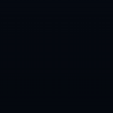
必威体育官网
地址:贵州省黔南布依族苗族自治州贵定县猴场堡乡
电话:022-9304415
邮箱：admin@world-biweisports.com