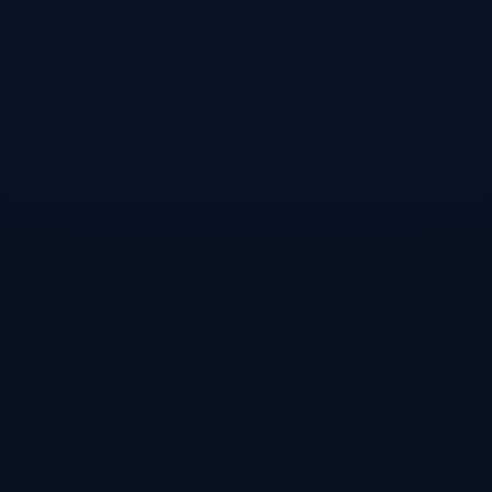
作为意大利最成功的俱乐部之一，尤文图斯对年轻球员的培养
也非常重视。他们不断投资于青训项目，以确保俱乐部未来的
持续竞争力和创新。
**全球影响力与商业价值**