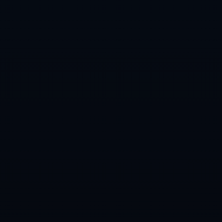
德甲第34輪多特蒙德2-1柏林赫塔 哈蘭德謝幕戰點球破門.
全面解析世界杯比赛直播渠道与观看方式
曼聯1-0勝狼隊球員評分：奧納納、比薩卡、瓦拉內榮登7分
之巔，前場整體得4分.
22／23賽季歐冠第1輪馬德裏競技2-1波爾圖 埃爾莫索補時
破門+送點格子101分鐘絕殺.
全面解析如何投注世界杯彩票的技巧与策略
2022-2023賽季歐聯杯賽程表.
产品分类
产品分类一
产品分类一