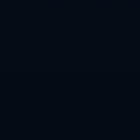
上一篇：
克裏斯蒂自信滿滿地表示每天都在勤奮訓練投籃.