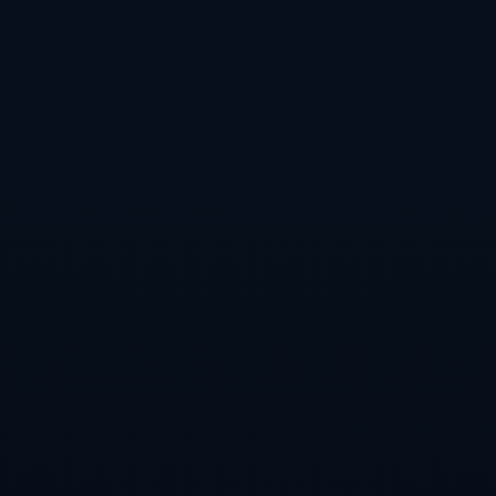
能彻底突破。而**萨迪克**的表现则为皇家社会注入了更多创造
力，在这场比赛中，他无疑为自己赢得了更高的关注度。
对两队而言，这场平局或许并不能完全令人满意。但球迷们收
获了一场技战术交锋激烈、剧情跌宕起伏的比赛，并对未来西
甲赛季两队的表现充满期待。在竞争激烈的积分榜格局下，这
场平局可能会成为决定赛季最终排名的一个关键节点。