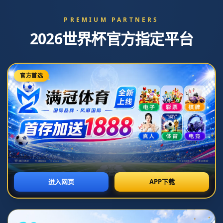
Toggl
naviga
您所在的位置：
主页
>
新闻中心
西甲第4輪皇家社會1-1馬德裏競技 莫拉
塔閃擊薩迪克救主.
发布时间：2026-07-12T01:30:36+08:00
### 西甲第4轮：皇家社会1-1马德里竞技，莫拉塔闪击难掩萨
迪克救主光芒
西甲联赛第4轮迎来一场焦点之战，皇家社会坐镇主场迎战劲旅
马德里竞技。这场比赛可谓高潮迭起，从**莫拉塔开场的闪电
破门**到**萨迪克终场前的关键进球**，两队尽展实力，最最终
比分定格在1-1。这场平局留下的不仅是激烈的赛场画面，还有
对球队状态和球员个人表现的深刻思考。
---