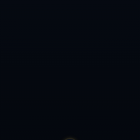
必威体育官网
地址:贵州省黔南布依族苗族自治州贵定县猴场堡乡
电话:022-9304415
邮箱：admin@world-biweisports.com