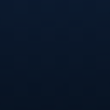
早在安切洛蒂接手皇马时，他便明确表示“*团队胜于个体，体
系大于个人表现*”，这一理念在皇马的战术设计中表露无遗。
以“4-3-3”体系为基础，他的战术核心在于通过中场的组织串联
和边路的持续推进，形成整体攻防协作。
尽管维尼修斯因伤缺席会使边路攻击力明显弱化，但安帅相信
**队员之间的体系适应能力是应对缺阵的关键**。而替代维尼修
斯出场的可能是像罗德里戈或新援何塞卢等具备突破能力的球
员，他们虽然个人风格不同，但安帅坚信通过融入既有战术框
架，依然能够让球队保持进攻输出的稳定性。
### **案例分析：战术调整风险大，相信体系更稳妥**