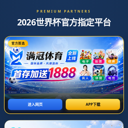
Toggl
naviga
您所在的位置：
主页
>
新闻中心
西媒透露：雖維尼修斯受傷，但安帥無
意改變皇馬戰術！.
发布时间：2026-07-12T01:30:36+08:00
**西媒曝光：虽维尼修斯受伤，安帅坚守体系不妥协！**
*近期有关皇家马德里的一则消息引发了外界的广泛关注。据西
班牙媒体透露，尽管球队的锋线王牌维尼修斯因伤缺阵，主教
练安切洛蒂依然无意调整皇马的战术体系。这一选择无疑为球
队接下来的比赛增添了不确定性，但也展现了安帅对现有战术
理念的坚定信心。*
### **维尼修斯受伤对皇马战术的冲击**
作为皇马不可或缺的进攻核心，维尼修斯大伤对于球队来说并