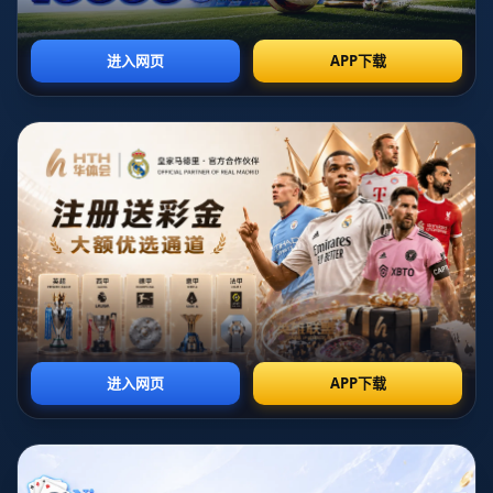
如某支传统豪门已经提前出线，教练选择轮换阵容，而对手则
背水一战，这种“战意差”本身就会拉平实力差距。如果只盯着
球队名气而忽略赛前信息，往往容易在大热门身上遭遇“意外翻
车”。历史交锋并不能机械照搬，世界杯周期长，人员更新快，
更需要结合近几年的成绩与现有阵容来判断。
在信息分析中，还需要特别注意赔率与盘口的变化。赔率本质
上是市场对结果概率的定价，并不等于真实结果，但可以反映
出资金流向和大众预期。当某支球队在基本面不算突出，却获
得过分低的赔率时，往往存在“被市场追捧”的成分，这种情况
下投注价值未必高。反过来，如果一支被公众忽略的球队在基
本面并不差，而赔率偏高，则可能存在价值投注的机会。这并
不是鼓励一味博冷，而是强调：判断“值不值得下”，比判断“谁
能赢”更重要。
资金管理是很多人最容易忽略却最关键的环节。世界杯赛程密
集，连续几天都有比赛，稍不注意就会陷入高频下注、不断加
码的陷阱。比较稳健的方式是先设定一个总预算，再按照比例
拆分到每个比赛日或每个投注项目，比如总资金的5到10百分
比用于当天投注，每场比赛最多使用其中的三分之一，防止一