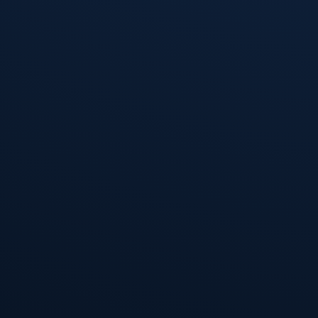
数据视角 用关键指标筛选真伪强队
宏观筛选之后，就进入到更细致的数据分析阶段。
标越来越重要。简单看比分往往会忽视过程，而
场，但xG始终略高于对手，只是门将发挥神勇或
多，但从xG和射门质量来看其实一直在压制对手
技巧之一，就是优先相信稳定的数据表现，而不
阵容结构 深度比明星更重要
很多人在预测冠军时容易被超级球星吸引，认为
整体阵容结构与板凳深度往往比明星数量更关键
后腰、前锋是否都有可轮换球员；再看球队的年龄
往难以维持巅峰状态。一个实用的投注技巧是构建
体系是否会被严重削弱。如果某支热门球队首发
往更值得长期看好。