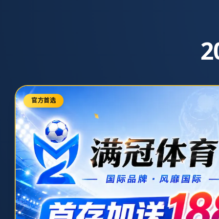
必威体育官网
热门关键词：
您所在的位置：
主页
>
新闻中心
深度解
发布时间：
深度解析世界杯预测冠军投注技巧
每一届世界杯开赛前，关于“谁能夺冠”的讨论总
得冠军难以捉摸。其实，世界杯并非完全不可预测