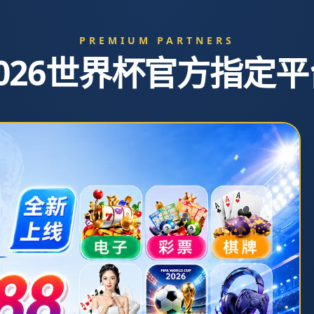
首页
析世界杯预测冠军投注技巧
2026-07-12T01:30:36+08:00
是最热烈的话题之一。球迷们刷数据、看新闻、追踪伤病与状态，却仍然觉
，借助系统化的分析和理性的方法，我们可以把“拍脑袋猜冠军”升级为有