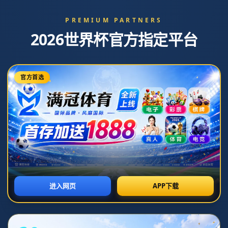
Toggl
naviga
您所在的位置：
主页
>
新闻中心
如何加入靠谱的世界杯下注微信群交流
平台
发布时间：2026-07-12T01:30:36+08:00
如何在世界杯期间找到靠谱的球友交流圈
每到世界杯，关于“世界杯下注微信群”“足球竞猜交流群”的信息
就会在网络上铺天盖地地出现。很多人希望通过加入这些微信
群，边看球边聊天，顺便做一些小金额的竞猜互动。信息鱼龙
混杂，一旦选错平台，不仅体验大打折扣，还可能遭遇资金被
骗、个人隐私泄露等风险。学会如何甄别并加入靠谱的世界杯
交流微信群，不仅是出于兴趣社交的需要，也是对自身安全和
理性娱乐的一种负责。