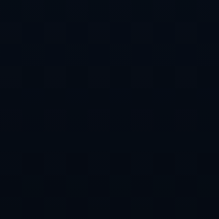
场发挥、裁判判罚、天气因素，都会影响比赛走势，因此不存
在永远稳定盈利的“系统公式”。在群内交流时，可以将小额竞
猜视为提升观赛投入感的一种方式，而不是主要收入渠道。制
定好自己的资金上限，一旦达到预设损失线就主动停止，避免
在群内情绪带动下越输越急。与此学会从交流中汲取更有价值
的内容，例如如何看数据、如何理解不同联赛的节奏、如何评
估盘口变化背后的市场预期等，让自己在一届又一届世界杯中
逐步提升对足球本身的理解，而不仅停留在跟风下注上。真正
靠谱的世界杯交流群，应该帮助你在享受比赛的同时保持理
性，而不是诱导你不断加码冒险。
上一篇：
2026世界杯投注时间与赛程详解指南
下一篇：
全面解读世界杯球队实力分析报告
随便看看