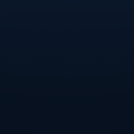
应当摆在第一位。世界杯竞猜的本质是通过对赛事的理解和判断，为观赛
捷径。只有在合理控制投入、理性看待输赢的前提下，所谓的最佳平台才
竞猜平台推荐”时，除了看谁的活动更多、赔率更高，更要学会从规则透明
世界杯竞猜”的网站或应用，是否具备合规资质，是筛选时必须考虑的起点
“资质公示”等版块展示运营牌照、合作机构以及隐私政策等信息。如果一个
意回避资质与监管，往往意味着潜在风险。在2023年的平台选择中，很多用
有第三方支付托管机制的平台，这类平台在充值与提现上更为规范，能提
参与者来说，能否快速提现、是否支持多种正规支付渠道，往往比新手礼
世界杯竞猜平台，并不只是提供简单的“胜平负”玩法，而是能围绕完整赛
的比分竞猜、进球数大小、让球盘外，一些平台会增加大小组出线预测、
法，甚至提供球队战术风格相关的特殊赔率。在2023年世界杯相关平台
历史交战记录、球队状态曲线、伤停信息、战术阵型等，让用户在下注前
这样的平台往往更受资深球迷的青睐，因为它们把竞猜从简单押注，升级
。