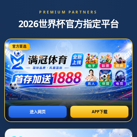
Toggl
naviga
您所在的位置：
主页
>
新闻中心
全面解析如何在网上安全投注世界杯
发布时间：2026-07-12T01:30:36+08:00
每逢世界杯热潮来临 网上体育投注就会迎来一波井喷式增长 但
在激情和期待的背后 资金风险 信息泄露 平台跑路等安全问题
同样在暗处潜伏 想要在家中轻松为心仪球队下注 又能守住自己
的钱包和隐私 核心在于学会一整套网上安全投注世界杯的方法
和习惯 这并不是简单的“找个网站注册就行” 而是从选择平台 账
户保护 到投注策略 风险控制的系统工程 只有把安全当成第一
准则 才能真正做到既享受赛事又远离陷阱
明确投注世界杯时真正要保护的是什么
谈安全之前 先要弄清楚我们究竟在保护什么 很多人以为只是