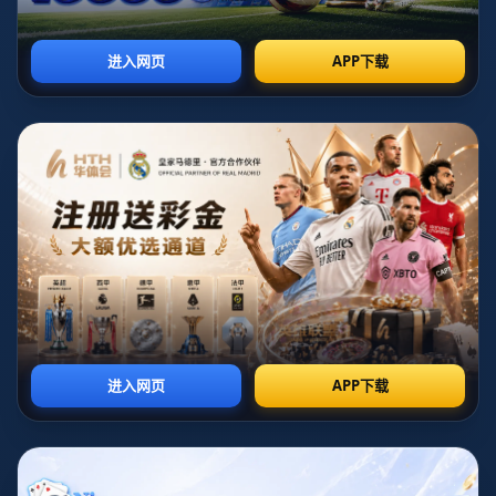
论坛 社交媒体以及专业测评网站中 搜索平台名称 看是否存在
提现困难 暗扣金额 暂停访问等集中投诉 当然口碑也可能被刷
但若负面集中且时间跨度长 基本可以直接排除
注册账户时的隐私与信息保护策略
很多人只在乎注册流程快不快 却忽视了每一次“勾选同意协议”
背后可能隐藏的隐私风险 在网上安全投注世界杯时 注册阶段尤
为关键 一方面要尽量保证信息准确以避免后续在提现或认证时
出现问题 另一方面又要把隐私泄露的可能降到最低 建议尽量使
用单独的投注邮箱 而非绑定大量社交和工作信息的主邮箱 同时
设置强度较高的密码 避免和常用社交软件或网银密码雷同 对于
非必要的信息填写 如不影响合规审核 可以谨慎对待 对于要求
提供身份证照片或银行卡照片的平台 需要先核实其资质是否可
信 并确认其隐私政策有明确的数据加密存储和有限授权说明 若
发现平台有强行索要通讯录 权限异常扩大的行为 最好立即中止
注册
账号安全 远不止一个复杂密码
真正的账号安全 取决于多层防护的叠加而不是寄希望于“别人