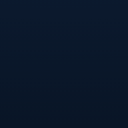
诈骗 其实从个人角度看 不被情绪裹挟 不让投注扰乱生活秩序
也是安全的一部分 可以先以具体案例感受风险 比如有玩家在小
组赛阶段连续几场押中冷门 账户迅速翻倍 自信心膨胀后开始加
大单注并尝试串关 想通过一次高赔率实现“再翻一番” 结果在淘
汰赛遭遇爆冷 甚至连续错几场 不仅输掉了前期盈利 还倒贴了
本金 反思其过程 资金管理几乎为零 因此在实践中 应提前给自
己设立投注预算和单笔上限 例如将世界杯期间可承受的亏损额
度控制在可支配收入的一小部分 并把单场投注金额限制在总预
算的一定比例 同时设立止损和止盈规则 连续几场失利就主动暂
停 当盈利达到心理目标时适当收手 将一部分资金提现 这样做
看似克制 却是长期保持安全和理性的重要前提