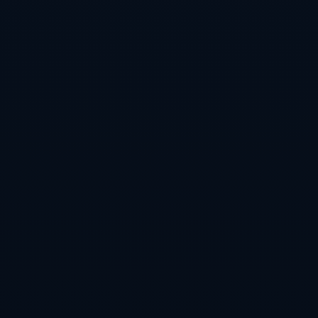
从赛程安排看，淘汰赛一旦开始，整体节奏会明显变化 每日比
赛场次数量减少，但每场比赛的关注度、紧张度却成倍增加；
由于需要考虑转播黄金时段，热门球队与传统强队往往被安排
在对全球观众更友好的时间段，这会体现在“同一轮次中不同时
区城市分配不均衡”的现象，例如更多焦点战集中在美国东海岸
或中部时区的夜场。