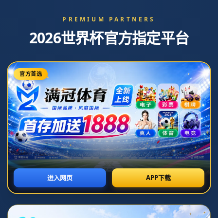
Toggl
naviga
您所在的位置：
主页
>
新闻中心
2026年世界杯详细赛程安排解析
发布时间：2026-07-12T01:30:36+08:00
2026年世界杯详细赛程安排解析与观赛策略
当世界杯从四年一度的“盛大赛事”，进一步扩展为48队参与的
超长周期足球节日时，赛程本身就变成了最值得研究的“隐形战
场”。谁能看懂赛程，谁就更容易读懂比赛节奏与晋级逻辑。
2026年世界杯由美国、加拿大、墨西哥三国联合举办，跨越多
座城市与多个时区，赛程安排不再只是时间表，而是影响球员
体能分配、球队轮换策略以及球迷观赛体验的关键变量。本文
将围绕“2026年世界杯详细赛程安排解析”这一核心，从整体时
间轴到小组阶段结构，再到淘汰赛路径与观赛建议，系统梳理
这一届史上规模最大的世界杯将如何在一个月左右的时间里展