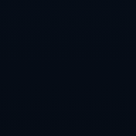
以往赛事中，淘汰赛阶段的“赛程不公”争议常集中在休息日差
异上，比如有球队在四分之一决赛前只有两天休息，而对手有
三天甚至四天。2026年的安排在设计上将尽量减少极端情况，
但由于多城市、多时区和长距离转场的客观限制，赛程对某些
球队仍可能构成隐性考验。球迷分析晋级形势时，可以先查看
潜在路径中每一轮比赛的间隔与城市分布，再来评估一支球队
是否真有“一路轻松”或“极限打满”的可能。
多主办国多城市下的赛程分布逻辑
美国、加拿大、墨西哥三国联合举办，使得2026年世界杯在城
市分布上极为分散，从北到南跨越大范围地理纬度。这一格局
直接影响到赛程的空间安排。主办方通常会根据 地理分区+种
子队权重+转播市场 三重原则来划分赛区 例如某一组可能主要
在北美东部城市进行，而另一组则多在西部或墨西哥区域，减