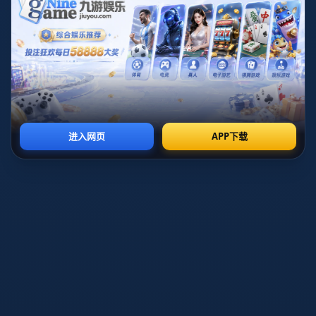
+长途飞行”的极限考验。以往世界杯经验表明，赛程不利往往
会体现在第三轮小组赛体能下滑，因此球迷在解读小组赛对阵
表时，不只要看对手实力，还应关注出场顺序、城市分布与间
歇时间。
淘汰赛阶段赛程节奏解析