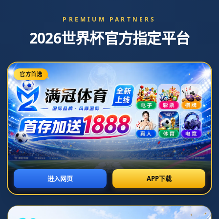
Toggl
naviga
您所在的位置：
主页
>
新闻中心
《云南省足球改革发展实施方案》出台
多措并举促发展
发布时间：2026-07-12T01:30:36+08:00
当一项区域体育发展规划从纸面走向现实，往往意味着一座城
市甚至一整个省份的生活方式、产业结构和社会文化都会发生
微妙而深刻的变化。《云南省足球改革发展实施方案》的出
台，正是这样一个关键节点。它不仅关乎竞技成绩的提升，更
关乎教育、旅游、民族文化、城市形象等多元要素的重新组合
与升级。在这份方案中，足球被赋予了超越一项运动的意义，
成为推动社会治理创新、促进青少年全面发展和带动体育产业
转型的综合载体，这正是本文试图探讨的核心。
云南足球改革的时代背景与战略定位