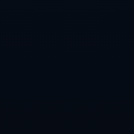
上一篇：
台风搅局女足亚少赛 中国雨战取胜冲入世少赛
下一篇：
中拉体育2021中冠联赛总决赛抽签分组公布
随便看看