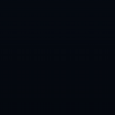
必威体育官网
地址:贵州省黔南布依族苗族自治州贵定县猴场堡乡
电话:022-9304415
邮箱：admin@world-biweisports.com