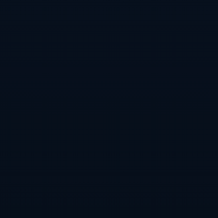
典型案例的启示 从试点经验到整体跃升
在各地推进过程中，一些试点已经提供了具有借鉴意义的实践
样本。以曲靖某县级市为例，当地通过落实方案精神，整合教
育、体育、团委等资源，打造了“校园联赛 社区联赛 企业联赛”
三位一体的常态化赛事体系。最初只有几所学校参与，如今已
扩展到多数中小学和若干社区球队，社会赞助逐渐增加，本地
小企业主动以球队命名冠名联赛。几年下来，不仅学生体质健
康数据明显改善，学校周边“小饭桌”“网吧”的聚集度下降，青少