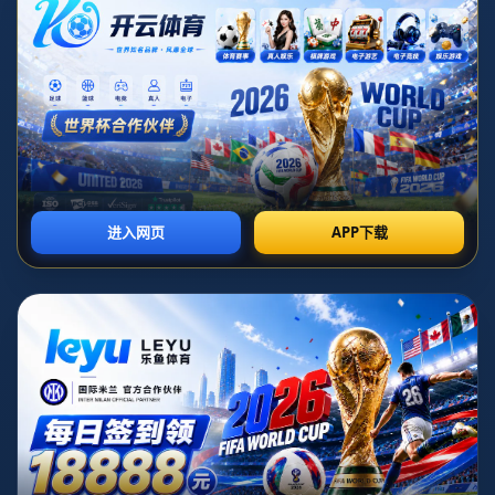
要理解《云南省足球改革发展实施方案》的价值，必须先看清
其出台的时代背景。一方面，国家层面多次提出要深化体育改
革，大力发展以足球为代表的职业体育，推动校园足球普及，
打造足球强国；云南在全国体育版图中的特点十分鲜明——自
然海拔高、气候多样、民族文化丰富、旅游资源突出，是发展
高原足球、冬训基地与体旅融合的天然沃土。方案的出台，实
际上是将国家足球改革总体部署与云南当地资源禀赋进行精准
对接的一次系统设计。通过这一对接，云南足球不仅要补齐基
础薄弱、青训体系不完善等短板，还要在体制机制上做出具有
区域特色的突破，形成差异化竞争优势。
多措并举的内涵 体制机制改革是“牛鼻子”
从内容结构看，该实施方案的关键词可以概括为“改革”“协同”
“落地”。其中，体制机制创新是撬动整体变革的“牛鼻子”。长期
以来，地方足球发展常常遇到管理主体分散、资源配置割裂、
社会力量参与不足等问题，导致再好的规划也难以精准落地。
方案通过明确主管部门职责、完善联席会议制度、推动体育、
教育、财政、发改等部门协同，从制度层面打通“条块分割”，
让足球改革成为政府统筹、多方参与的综合工程。与此引导社