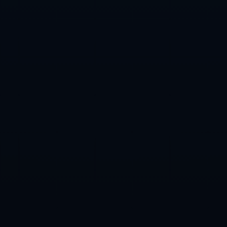
歐足聯宣布將對皇馬巴薩尤文展開調查.
備戰歐洲杯：英格蘭隊傷病危機加劇，索斯蓋特面臨壓力.
“信息天路”打通“大动脉” 数字“流量”变发展“增量”
國王杯1／16決賽科內利亞0-2巴塞羅那 皮亞尼奇登貝萊連續
失點.
比爾暗示弩機和納吉的關系可能會升級成為私下決鬥了 球場
上不歡迎職業摔跤手.
法甲第8輪巴黎聖日耳曼3-1克星雷恩 姆巴佩空門 維蒂尼亞
阿什拉夫建功！.
产品分类
产品分类一
产品分类一