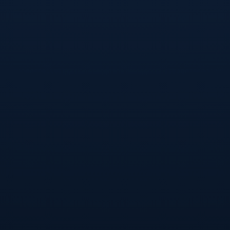
展示民族形象的窗口。这样的设计，让足球从单一竞技行为转
变为文化交流媒介，既提升了赛事附加值，也帮助云南打造新
的城市品牌和地区形象。