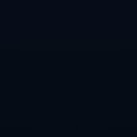
展”的愿景就会在训练场的汗水、看台上的欢呼声和城市日常的
点滴变化中，一点一点转化为看得见、摸得着的现实。