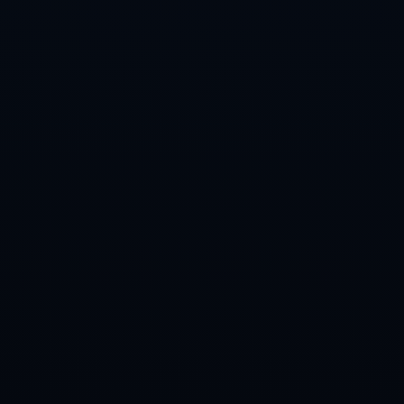
产品分类一
必威体育官网
地址:贵州省黔南布依族苗族自治州贵定县猴场堡乡