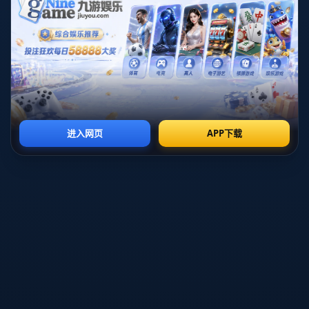
1、主场优势分析
在英超中，主场常常被视为球队的“堡垒”，因为熟悉的环境能
够显著提升球队的表现。从历史数据来看，绝大多数球队在主
场的胜率普遍较高，这与球迷的支持、场地条件以及对对手的
心理压力等因素密切相关。通过最近几个赛季的主场胜率统
计，我们可以看到一些球队如曼城、利物浦等，其主场的胜利
场次几乎接近于总场次的一半以上。
此外，主场球队在与客场球队的对抗中，往往能够更早地控制
比赛节奏。在主场比赛中，球队通常会利用场地的优势进行战