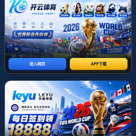
---
### **拜仁的防守壓制與戰術成熟**
在這場比賽中，拜仁慕尼黑再一次展現了其歐洲霸主的風範。
他們牢牢控制了比賽節奏，以穩健的防守和流暢的進攻將巴黎
的反撲化作無用功。尤其是對於*巴黎王牌姆巴佩的限制*，拜
仁做到了幾近完美。姆巴佩在兩回合比賽中都未能取得進球，
失去了巴黎反擊的核心動力。
拜仁主帥納格爾斯曼的戰術堪稱教科書級別。他選擇了高位逼
搶的策略，不給巴黎中後場喘息的空間，令梅西的組織能力深
受壓制。此外，拜仁的後防線幾乎密不透風，*包括烏帕梅卡諾
的出色表現，成功封殺了巴黎的多次威脅進攻*，這使得巴黎前
場雙核姆巴佩與梅西顯得孤立無援。
---
### **巴黎的攻防失衡成致命短板**
巴黎聖日耳曼的脆弱並非一天練成。雖然擁有梅西與姆巴佩兩
位超級巨星，球隊卻在整體性方面難比頂級豪門。**巴黎在中
後場的防守薄弱再次暴露無遺**。在本場關鍵比賽中，巴黎的