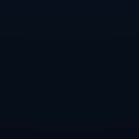
提升终结能力不仅是球员个人问题，更需要教练团队的支持。
利物浦在培育优秀前锋方面拥有丰富经验，克洛普和他的团队
能够给予努涅斯精准的技术指导以及心理上的辅导。熟练的*战
术演练*和个性化的*训练计划*可以帮助努涅斯在射门时更加冷
静、自信。
**结论**
若能**显著提高射门效率**，努涅斯不仅能够为利物浦的未来锦
上添花，更可能在世界足坛的舞台上刻下自己的名字。他的潜
力无限，只待时机成熟，突破自我的界限。巴恩斯此言并非虚
言，努涅斯完全有能力做到，只需要时间和正确的成长路径。
上一篇：
邁阿密國際官宣簽下布斯克茨！梅西與老戰友美職重
聚！.
下一篇：
萊比錫主帥羅澤：球隊進球不夠只因經驗不足.