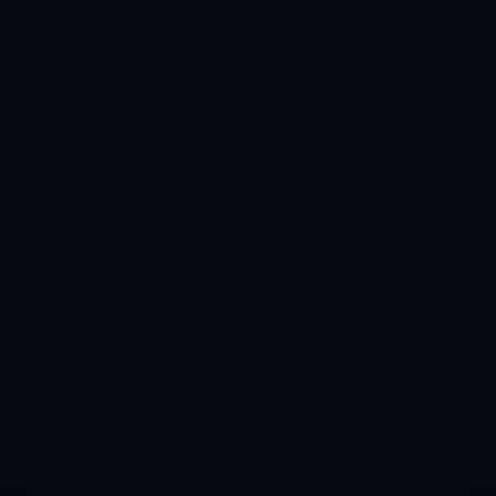
必威体育官网
地址:贵州省黔南布依族苗族自治州贵定县猴场堡乡
电话:022-9304415
邮箱：admin@world-biweisports.com