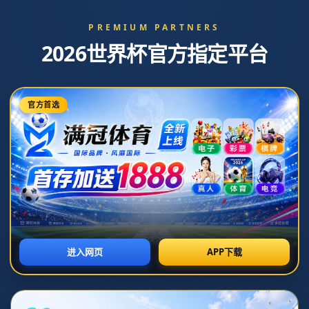
Toggl
naviga
您所在的位置：
主页
>
新闻中心
國足困境得看武磊兩連勝未必輕松.
发布时间：2026-07-12T01:30:36+08:00
**国足困境得看武磊，两连胜未必轻松：全面解读中国足球现
状**
在最近的比赛中，*中国国家足球队连续两场胜利*令球迷们一
阵欢呼，但一时的胜利能否真正带领国足脱离多年的困境呢？
尤其是在当前竞争激烈的国际足球环境中，这个问题值得深
思。本文将深入分析国足目前所面临的挑战，并探讨在这些挑
战中，*武磊作为关键球员*的作用。
### 中国足球困境的多面性
中国足球的困境是多方面的，**虽然近期有着局部的胜利**，但