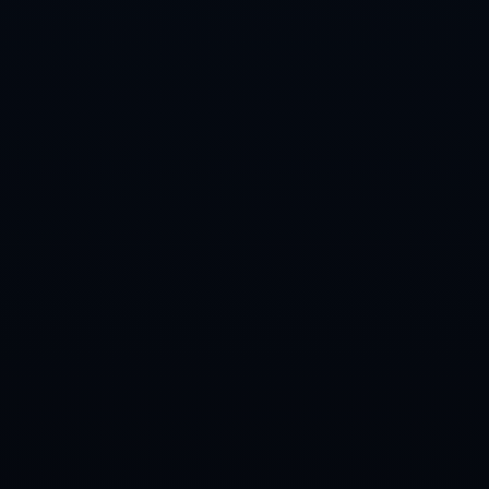
必威体育官网
地址:贵州省黔南布依族苗族自治州贵定县猴场堡乡
电话:022-9304415
邮箱：admin@world-biweisports.com