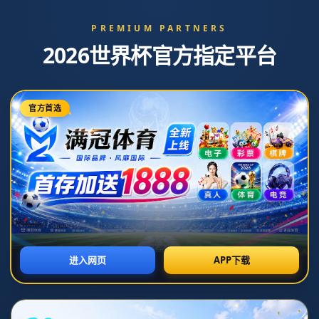
Toggl
naviga
您所在的位置：
主页
>
新闻中心
英超第22輪補賽熱刺3-0阿森納 凱恩梅
開二度孫興慜破門.
发布时间：2026-07-12T01:30:36+08:00
**英超第22轮补赛：热刺3-0阿森纳及凯恩梅开二度与孙兴慜破
门** - 一场激情四溢的对决
在足球的世界里，英超始终是全球球迷的焦点，而伦敦德比则
是英超赛场上最引人注目的对决之一。**热刺与阿森纳的每次
碰撞都如火星撞地球**，不仅仅关系到球队的排名，更是一场
从球场蔓延到城市的竞争。在这场英超第22轮补赛中，热刺以
3-0的比分完胜阿森纳，为球迷们奉献了一场精彩绝伦的比赛。
前锋哈里·凯恩梅开二度，加之孙兴慜锦上添花，使得这场赛事
被广泛讨论。