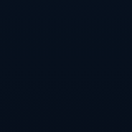
### 第二次惊艳世界：2018年的巅峰
二十年后的2018年，**法国国家队再次在全世界球迷面前展现
了自己的雄心壮志**。在俄罗斯世界杯上，法国队一路过关斩
将，再次闯入决赛。这次的对手是强大的克罗地亚队。然而，
在主教练德尚的调教下，法国球员们带着二十年前的荣光和更
为成熟的技战术，以4-2的比分再度捧起大力神杯。年轻一代的
姆巴佩、博格巴等球员发挥了至关重要的作用，尤其是姆巴佩
闪电般的速度和果敢的进攻让人眼前一亮。
#### **足球魅力与法兰西精神**
这两次**世界杯夺冠的壮举**似乎不仅仅是竞技的胜利，更体现
了法兰西精神的内涵——团结、向上与创新。法国政府和足球
协会对青训系统和基础设施的重视，也在冠军背后起到了至关
重要的作用。通过培养本土天才，法国足球为新时代的崛起奠
定了坚实的基础。