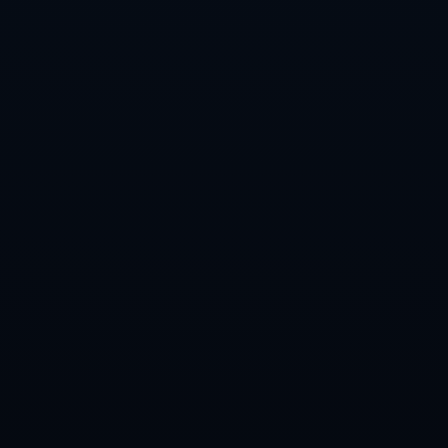
产品分类
产品分类一
产品分类一