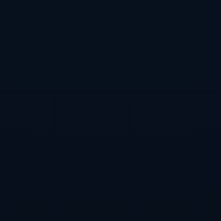
本赛季，基恩一直在与其他攻击手竞争出场机会，但他从未浪
费自己的每一次亮相。在关键时刻，**他以实力赢得了信任，
并用进球回馈了球队的支持**。比赛后，主帅阿莱格里在采访
中表示：“基恩今天的表现非常令人满意，他展现了年轻球员应
有的拼搏精神，这是尤文未来的财富。”
### **萨索洛表现虽败犹荣**
虽然萨索洛最终败北，但他们在比赛中展现出的顽强令人钦
佩。尤其在上半场，萨索洛通过快速传导球与尤文形成了对峙
的局面，并由拉斯帕多里**率先进球**。如果不是尤文的门将什
琴斯尼多次做出关键扑救，比赛结果可能会完全不同。