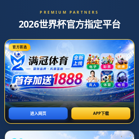
Toggl
naviga
您所在的位置：
主页
>
新闻中心
意甲第34輪薩索洛1-2尤文圖斯 迪巴拉
爆桿基恩制勝.
发布时间：2026-07-12T01:30:36+08:00
**意甲第34轮：萨索洛1-2尤文图斯，迪巴拉爆杆，基恩制胜**
在意甲第34轮的激烈对决中，尤文图斯客场以2-1力克萨索
洛。**迪巴拉爆射得分**、**基恩冷静制胜**成为比赛的关键转
折点，让尤文图斯在争四大战中占据有利位置。这场比赛不仅
诠释了尤文图斯的坚韧精神，也再次展现了球队年轻力量的无
限潜力。