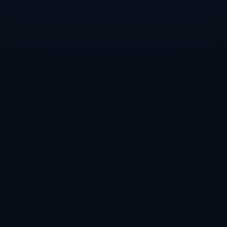
萨索洛本赛季一直在意甲中游徘徊，但球队中不乏优秀球员。
拉斯帕多里灵活多变的跑位、贝拉尔迪的精准传中都给尤文防
线制造了极大压力。在未来几年，**萨索洛很可能为很多豪门
输送年轻血液**，其中前景最为看好的正是拉斯帕多里。
### **战术解析：阿莱格里的调度制胜**
尤文图斯能够在本场比赛中全身而退，与主帅阿莱格里精准的
战术安排密不可分。阿莱格里在上半场就注意到萨索洛的边路
防守存在较大漏洞，于是指示球队加强边路冲击，试图造成萨
索洛防守的混乱。而替补登场的基恩正是利用自己速度快、脚
法灵活的优势，在萨索洛空档显现时抓住了战机。
通过这场胜利，尤文图斯将积分提升至63分，继续巩固了自己
在欧战席位争夺战中的地位。**可以预见，这支迷雾中的老妇
人正在一点点恢复昔日的荣光**。如果球队能够保持住这样高
昂的斗志，赛季末重返欧冠赛场并非幻想。
### **关键词聚焦：迪巴拉与基恩的化学反应**
这场比赛的关键词无疑是“迪巴拉”和“基恩”。二人虽然来自不同
世代，却在本场比赛中发挥了**决定性的化学反应**。迪巴拉的