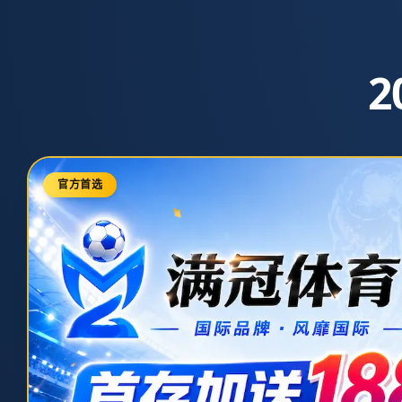
必威体育官网
热门关键词：
您所在的位置：
主页
>
新闻中心
2023卡塔爾亞洲杯F
发布时间：
**2023卡塔尔亚洲杯F组战况：吉尔吉斯斯坦、阿
在2023年亚洲杯的激烈角逐中，F组的比赛以
组引起了极大的关注。在本次比赛中，**吉尔吉