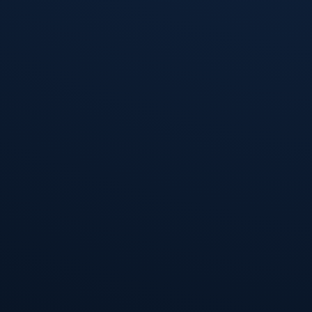
隨著歐洲足球賽季的深入，一些球員的去向開始成為關注
作為一名引人矚目的經驗型前鋒，他目前在巴塞
他是否可能繼續留在諾坎普球場。
### 巴薩租借加盟：重要的“緊急選項”
盧克·德容於2021年從塞維利亞租借至巴薩，當
需要一名能夠即插即用的前鋒來填補空缺**，尤
流選擇，憑藉其出色的頭球能力與支點作用，他
然而，盧克·德容的技術風格在傳控為主的巴薩體
突，然而部分分析則指出，他的存在提供了一種*
### 本賽季的表現評估
當討論一名球員的未來時，他的賽場表現至關重要