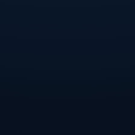
中，他攻入了致勝一球，幫助巴薩取得了寶貴的三分。像這樣的表現，不僅
適應性的質疑。
，但在進攻體系中的戰術作用無法忽視**。他在高空對抗中的優勢，以及在
雷斯和登貝萊有更多的空間進行突破。