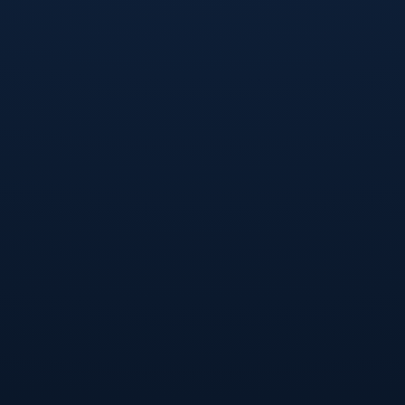
的焦點。**荷蘭前鋒盧克·德容（Luuk de Jong）**便是其中之一
羅那的未來仍然懸而未決。本篇文章將深入探討這位荷蘭球員的現狀，以
時的背景相當微妙。由於球隊財務危機以及萊昂內爾·梅西的突然離隊，**巴
其是在進攻端缺乏穩定火力的情況下。雖然他並非今時今日進攻型前鋒的主
仍然能在關鍵時刻貢獻力量。
系中引發了一些爭議。部分觀點認為，他的到來與巴薩以往傳統風格有所
*進攻的備選方案**，特別是在強調高空球和禁區內定位的情境下。
。盧克·德容在本賽季中一度低迷，但在一些重要賽事中，他展示了不可