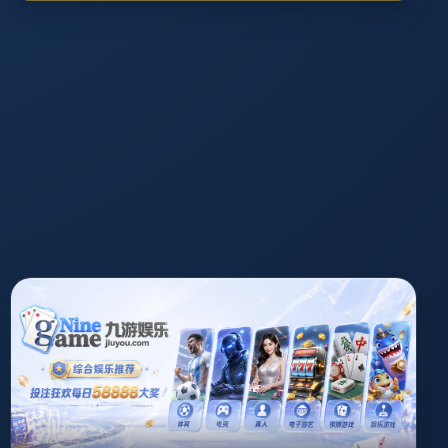
必威体育官网
地址:贵州省黔南布依族苗族自治州
贵定县猴场堡乡
电话:022-9304415
邮箱：admin@world-
biweisports.com