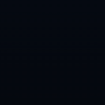
必威体育官网
地址:贵州省黔南布依族苗族自治州贵定县猴场堡乡
电话:022-9304415
邮箱：admin@world-biweisports.com