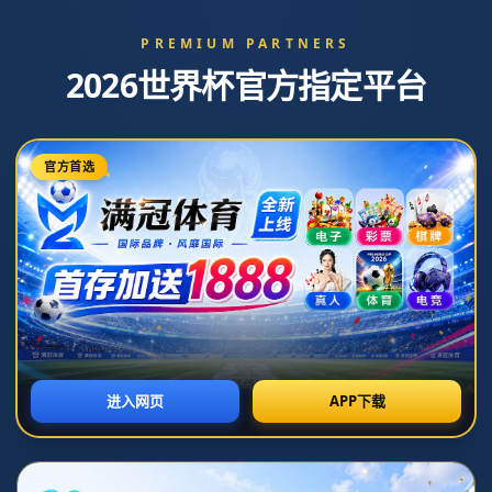
Toggl
naviga
您所在的位置：
主页
>
新闻中心
如何正确使用世界杯竞猜平台进行投注
分析
发布时间：2026-07-12T01:30:36+08:00
正确使用世界杯竞猜平台进行投注分析的核心思路
当世界杯这样的大赛临近时，很多人都会打开各类竞猜平台，
希望用自己对足球的理解赚取一份收益。如果缺乏系统的投注
分析方法与风险意识，原本充满乐趣的世界杯竞猜，很容易变
成一次情绪化的“豪赌”。学会如何正确使用世界杯竞猜平台进
行投注分析，不仅关系到资金安全，更关系到能否理性地享受
这场全球足球盛宴。
明确投注目标和资金边界