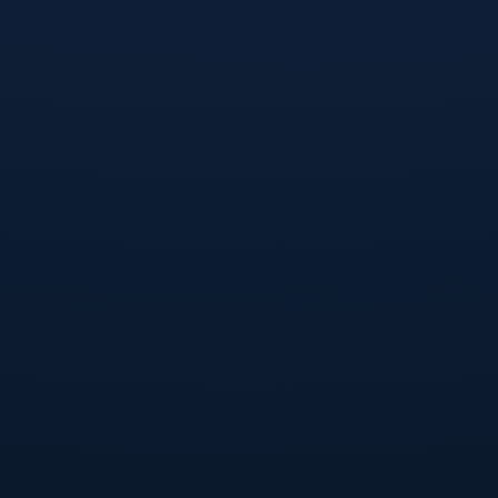
世界杯竞猜平台往往会为热门比赛配备丰富的数据模块，包括
双方历史交锋、近期战绩、进球与失球数量、主客场表现等。
这些都是进行投注分析的基础材料。较为合理的思路是：先通
过数据得出一个大致判断，再用个人观赛经验和直觉进行微
调，而不是凭印象就下注。比如，你在平台上看到某队近期五
场不败，赔率却并不占优，就需要结合更多维度分析：对手平
均实力如何、是否存在主力轮换、球队是否已经提前出线等。
数据提供方向 观赛经验提高精度，而情绪化的“看谁顺眼就买