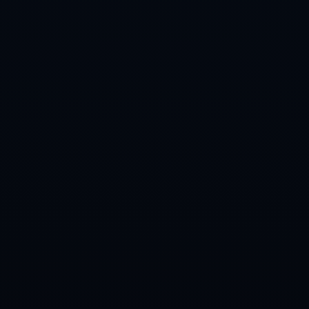
产品分类一
必威体育官网
地址:贵州省黔南布依族苗族自治州贵定县猴场堡乡
电话:022-9304415