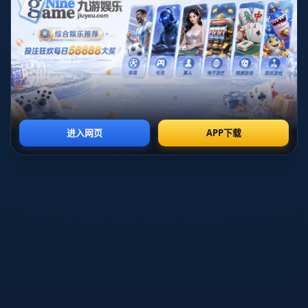
2026世界杯将扩军至48支球队,赛程更长、参赛队分层更明显,
这意味着传统强队在小组阶段遭遇冷门的概率降低,而中游球队
间的博弈会更加激烈。对于赛事竞猜而言,小组赛阶段的策略重
点是区分“稳胆”和“变数”。例如,类似以往巴西、德国、阿根廷
在面对首次进军世界杯的球队时,盘口往往会给出较深的让球或
较低的胜赔,这时不宜盲目搏冷,更适合选择胜平负中风险较低的
一侧,或者结合让球盘做更保守的布局。而对于实力接近的二三
档球队,盘口通常波动更大,赔率相对均衡,这种比赛才是适合精
细分析、寻找“价值投注”的重点场次。