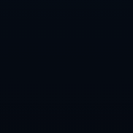
上一篇：
最新世界杯比赛结果动态汇总
下一篇：
世界杯比分最新动态与精彩回顾
随便看看
2022年卡塔爾世界杯歐洲球隊介紹.
全面解析世界杯买球平台的功能与优势
阿森納冬窗不會有大動作 靜候夏窗補強中路&中鋒.
2025年F1阿布扎比站决赛
英超第5輪埃弗頓2-2利物浦 馬內與薩拉赫先後破門建功.
谭杰、青苗联赛斩获2025亚足联草根足球大会重要奖项
产品分类
产品分类一