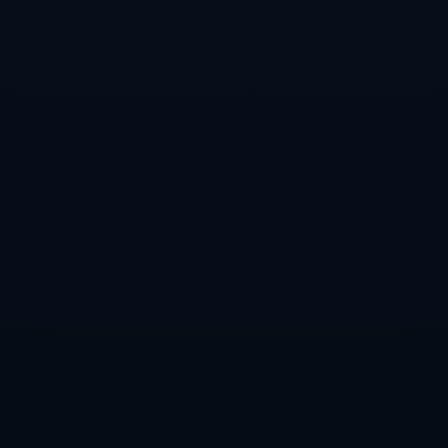
信息来源与“专家推荐”要学会筛选
世界杯期间,各类数据网站、战术分析、名嘴观点和所谓“内幕
推荐”会铺天盖地而来。真正对竞猜有帮助的,往往是那些客观
呈现信息与数据的平台,而不是情绪化的口号式推荐。在参考他
人观点时,可以采用一个简单原则 优先看理由,而不是结论。
当某位分析者给出推荐时,如果能够结合打法特点、阵容变化、
战意和盘口变化给出逻辑自洽的说明,你可以将其作为自己的分
析补充;反之,如果只是单纯喊“必胜”“稳单”,缺乏实质内容,则应保
持高度警惕。将外部信息转化为自己独立判断的一部分,远比盲