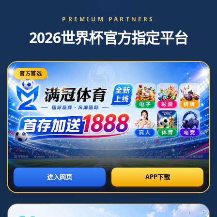
Toggl
naviga
您所在的位置：
主页
>
新闻中心
2026世界杯赛事竞猜攻略与技巧解析
发布时间：2026-07-12T01:30:36+08:00
2026世界杯赛事竞猜攻略与技巧解析
四年一度的世界杯既是足球盛宴,也是彩民最期待的竞猜舞台。
到了2026世界杯,扩军后的赛制变化、北美多地举办的客观因
素、以及数据分析工具的普及,都将让赛事竞猜的门槛表面上更
高、实则更适合理性玩家脱颖而出。想在这场全球足球狂欢中,
既享受观赛乐趣又在竞猜中尽量避免盲目和冲动,你需要的不只
是“运气”,而是一套基于信息、概率和资金管理的系统策略。以
下内容将从赛制理解、数据解读、盘口识别到心态与资金控制,
为你拆解一套更适配2026世界杯的实战型竞猜攻略。