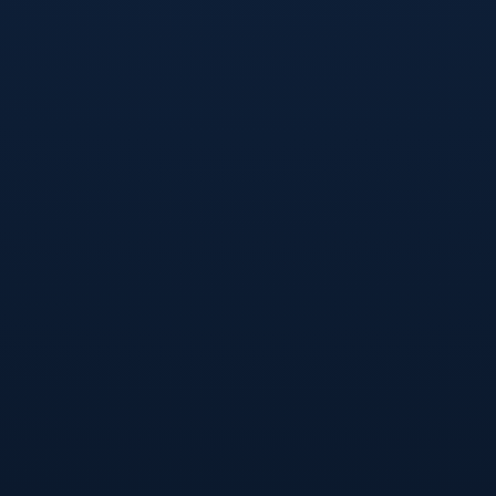
基础盘面与玩法选择的逻辑要清晰
世界杯竞猜常见玩法包括胜平负、让球盘、大小球(总进球
数)、半全场、比分竞猜等。对于多数玩家来说,想要提升命中
率和收益稳定性,应当从少而精的核心玩法入手。
一方面,胜平负盘是最直观的选择,但由于热门队往往热度高,博
彩公司会压低强队胜赔,导致“赢球不赚钱”的情况频繁出现。更
理性的做法是:当你判断强队占优且胜算极大时,可以考虑与大小
球或让球盘进行组合,例如强队对弱旅,结合两队攻守特点和赛程
压力,选择强队不大胜只小胜的让球选项,往往会得到更优赔率。
另一方面,大小球是世界杯阶段容易被忽视却极具价值的玩法。
扩军后小组赛部分场次或将出现“默契球”和“保守求出线”的情
况,这类比赛进球往往偏少,投注小球更为合理;而在“必须赢球才
有出线可能”的生死战中,球队会压上进攻,大球就更具价值。通
过阅读战意信息,往往比单纯看历史比分更关键。
数据分析要点从“只看战绩”升级为多维评估
很多玩家对球队研究仅停留在“最近几场赢了几场”“世界排名第
几”,这在现代足球数据高度透明的环境下已经远远不够。更科