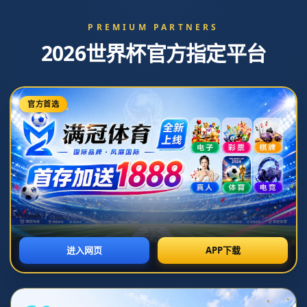
Toggl
naviga
您所在的位置：
主页
>
新闻中心
中超第14輪深圳隊2-1重慶兩江競技 戴
偉浚扳平比分王永珀任意球絕殺.
发布时间：2026-07-12T01:30:36+08:00
**深圳队2-1逆转重慶两江竞技：戴伟浚扳平，王永珀任意球一
锤定音**
**中超第14轮迎来了一场扣人心弦的较量，深圳队在主场2-1逆
转重慶两江竞技，为球迷呈现了一场激情四溢的比赛。**这场
比赛不仅让深圳队锁定宝贵的三分，也让戴伟浚和王永珀成为
焦点人物，一个扳平比分，一个以精准的任意球完成绝杀，再
次证明深圳队阵中的关键球员能在压力面前挺身而出。
### **比赛回顾：跌宕起伏的90分钟**