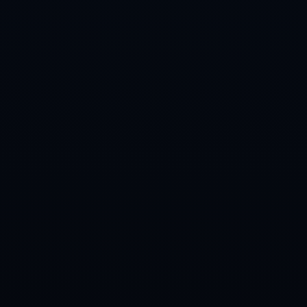
必威体育官网
地址:贵州省黔南布依族苗族自治州贵定县猴场堡乡
电话:022-9304415
邮箱：admin@world-biweisports.com