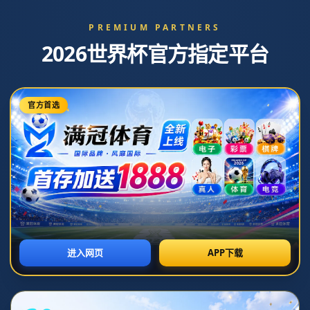
Toggl
naviga
您所在的位置：
主页
>
新闻中心
埃梅裏率隊5次歐聯決賽4次奪冠僅2019
年失冠.
发布时间：2026-07-12T01:30:36+08:00
**埃梅里：欧联之王的荣耀与遗憾**