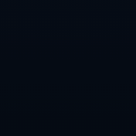
上一篇：
重大突破！裁判在世俱杯上需向觀眾傳達VAR決定！.
下一篇：
泰晤士報報道斯洛特希望加強中場控制 利物浦樂觀期
待簽下祖比門迪.