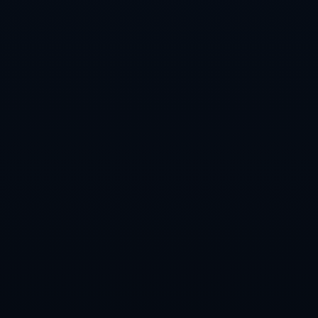
關注規章制度的嚴格執行。在未來的賽季中，各球隊需要保持
警惕，確保所有比賽在公平公正的環境下進行，繫統審視每一
位參賽球員的資格，確保不再重蹈覆轍。
上一篇：
歐足聯宣布將對皇馬巴薩尤文展開調查.
下一篇：
利雅得勝利報價1500萬歐簽B羅！國米或解鎖弗拉泰
西交易！.
随便看看
滕哈赫：利馬的傷勢無疑是他的挫折，但他是個鬥誌堅韌的
球員.
朝鮮足球確認參加亞運會！正式重返國際足壇！.
托蒂250球！領銜意甲進球榜！.
歐聯杯1／4決賽首回合法蘭克福1-1巴塞羅那 費蘭建功皮克
傷退.