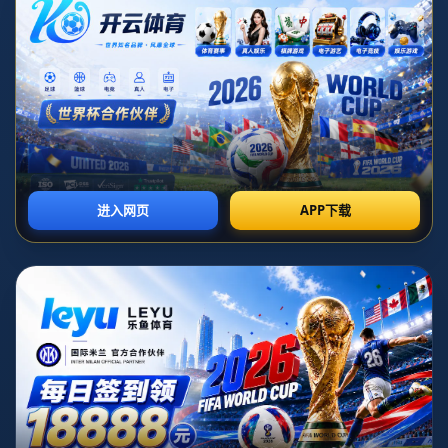
球員。根據意甲聯賽的規定，所有球員必須在賽季開始前完成
註冊，而任何未註冊的球員參賽都將被視為違規行為。羅馬隊
因這一失誤被聯賽官方判罰，直接將比賽結果更改為對維羅納
有利。這一裁決不僅使維羅納從原本的1分變成3分，更讓本賽
季的排名形勢發生了微妙變化。
**積分改變的影響**