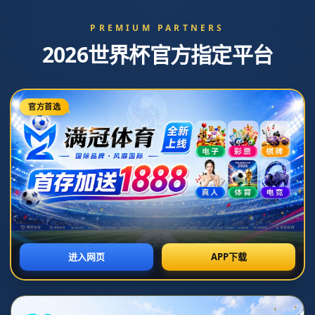
Toggl
naviga
您所在的位置：
主页
>
新闻中心
意外驚喜！羅馬因違規報名 維羅納積分
1分變3分.
发布时间：2026-07-12T01:30:36+08:00
**意外驚喜！維羅納因羅馬違規報名獲得3分**
在足球的世界裡，競爭激烈，任何小錯誤都有可能導致重大影
響。最近在意甲聯賽中，一個令人意外的事件讓一場本已經落
幕的比賽再度成為焦點。*羅馬因違規報名*，讓對手*維羅納的
積分從1分變成了3分*，這樣的結果讓球迷和專家們都大跌眼
鏡。
**事件始末：羅馬違規報名**
事情的起因是羅馬隊在比賽中違規使用了一名未經許可註冊的