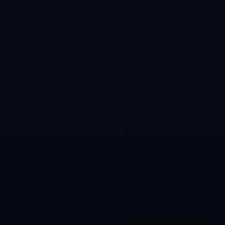
里皮：愿为中国足球做更多贡献
中超保級戰第19輪武漢卓爾0-0石家莊永昌 穆裏奇奧斯卡錯
失破門良機.
产品分类
产品分类一
产品分类一