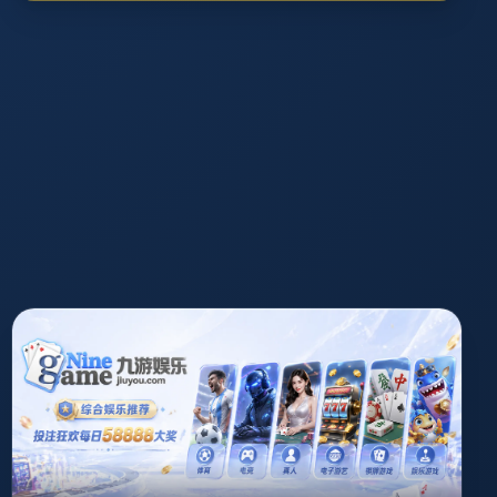
必威体育官网
地址:贵州省黔南布依族苗族自治州
贵定县猴场堡乡
电话:022-9304415
邮箱：admin@world-
biweisports.com