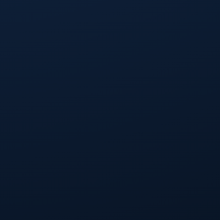
，
提
難